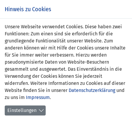
Zum
Online
Tic
EIN SPIEL. EIN TEAM. FÜRS LAND.
Hinweis zu Cookies
Inhalt
Shop
springen
Zur
Unsere Webseite verwendet Cookies. Diese haben zwei
Navigation
Funktionen: Zum einen sind sie erforderlich für die
springen
grundlegende Funktionalität unserer Website. Zum
anderen können wir mit Hilfe der Cookies unsere Inhalte
für Sie immer weiter verbessern. Hierzu werden
pseudonymisierte Daten von Website-Besuchern
gesammelt und ausgewertet. Das Einverständnis in die
Verwendung der Cookies können Sie jederzeit
Inoffizielle Freundschaftsspiele U21-
widerrufen. Weitere Informationen zu Cookies auf dieser
Nationalmannschaft
Website finden Sie in unserer
Datenschutzerklärung
und
zu uns im
Impressum
.
Spielplan
Einstellungen
Spielerstatistik