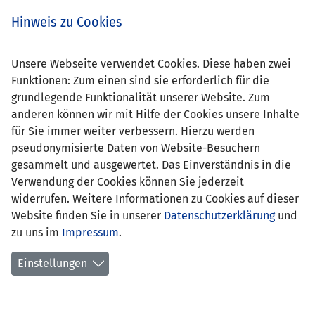
Zum
Online
Tic
EIN SPIEL. EIN TEAM. FÜRS LAND.
Hinweis zu Cookies
Inhalt
Shop
springen
Zur
Unsere Webseite verwendet Cookies. Diese haben zwei
Navigation
Funktionen: Zum einen sind sie erforderlich für die
springen
grundlegende Funktionalität unserer Website. Zum
anderen können wir mit Hilfe der Cookies unsere Inhalte
für Sie immer weiter verbessern. Hierzu werden
pseudonymisierte Daten von Website-Besuchern
gesammelt und ausgewertet. Das Einverständnis in die
Verwendung der Cookies können Sie jederzeit
Inoffizielle Freundschaftsspiele U21-
widerrufen. Weitere Informationen zu Cookies auf dieser
Nationalmannschaft
Website finden Sie in unserer
Datenschutzerklärung
und
zu uns im
Impressum
.
Spielplan
Einstellungen
Spielerstatistik