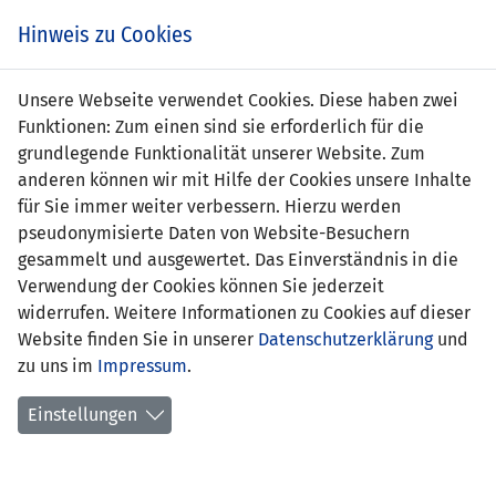
Zum
Online
Tic
EIN SPIEL. EIN TEAM. FÜRS LAND.
Hinweis zu Cookies
Inhalt
Shop
springen
Zur
Unsere Webseite verwendet Cookies. Diese haben zwei
Navigation
Funktionen: Zum einen sind sie erforderlich für die
springen
grundlegende Funktionalität unserer Website. Zum
anderen können wir mit Hilfe der Cookies unsere Inhalte
für Sie immer weiter verbessern. Hierzu werden
pseudonymisierte Daten von Website-Besuchern
gesammelt und ausgewertet. Das Einverständnis in die
Verwendung der Cookies können Sie jederzeit
Statistik Frauen U17-Nationalteam
widerrufen. Weitere Informationen zu Cookies auf dieser
Website finden Sie in unserer
Datenschutzerklärung
und
Spiele
zu uns im
Impressum
.
Spielerinnenstatistik
Einstellungen
Torschützinnen