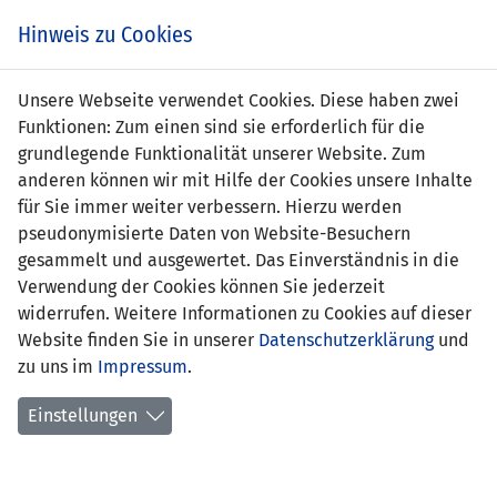
Zum
Online
Tic
EIN SPIEL. EIN TEAM. FÜRS LAND.
Hinweis zu Cookies
Inhalt
Shop
springen
Zur
Unsere Webseite verwendet Cookies. Diese haben zwei
Navigation
Funktionen: Zum einen sind sie erforderlich für die
springen
grundlegende Funktionalität unserer Website. Zum
anderen können wir mit Hilfe der Cookies unsere Inhalte
für Sie immer weiter verbessern. Hierzu werden
pseudonymisierte Daten von Website-Besuchern
gesammelt und ausgewertet. Das Einverständnis in die
Verwendung der Cookies können Sie jederzeit
Inoffizielle Freundschaftsspiele U21-
widerrufen. Weitere Informationen zu Cookies auf dieser
Nationalmannschaft
Website finden Sie in unserer
Datenschutzerklärung
und
zu uns im
Impressum
.
Spielplan
Einstellungen
Spielerstatistik