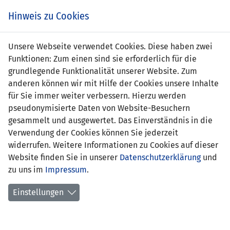
Zum
Online
Tic
EIN SPIEL. EIN TEAM. FÜRS LAND.
Hinweis zu Cookies
Inhalt
Shop
springen
Zur
Unsere Webseite verwendet Cookies. Diese haben zwei
Navigation
Funktionen: Zum einen sind sie erforderlich für die
springen
grundlegende Funktionalität unserer Website. Zum
anderen können wir mit Hilfe der Cookies unsere Inhalte
für Sie immer weiter verbessern. Hierzu werden
pseudonymisierte Daten von Website-Besuchern
gesammelt und ausgewertet. Das Einverständnis in die
Verwendung der Cookies können Sie jederzeit
Statistik U19-Nationalmannschaft
widerrufen. Weitere Informationen zu Cookies auf dieser
Website finden Sie in unserer
Datenschutzerklärung
und
Spiele
zu uns im
Impressum
.
Spielerstatistik
Einstellungen
Torschützen