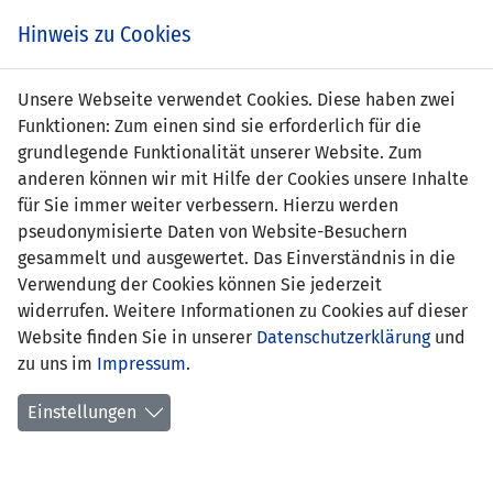
Zum
Online
Tic
EIN SPIEL. EIN TEAM. FÜRS LAND.
Hinweis zu Cookies
Inhalt
Shop
springen
Zur
Unsere Webseite verwendet Cookies. Diese haben zwei
Navigation
Funktionen: Zum einen sind sie erforderlich für die
springen
grundlegende Funktionalität unserer Website. Zum
anderen können wir mit Hilfe der Cookies unsere Inhalte
für Sie immer weiter verbessern. Hierzu werden
pseudonymisierte Daten von Website-Besuchern
gesammelt und ausgewertet. Das Einverständnis in die
Verwendung der Cookies können Sie jederzeit
Statistik U19-Nationalmannschaft
widerrufen. Weitere Informationen zu Cookies auf dieser
Website finden Sie in unserer
Datenschutzerklärung
und
Spiele
zu uns im
Impressum
.
Spielerstatistik
Einstellungen
Torschützen