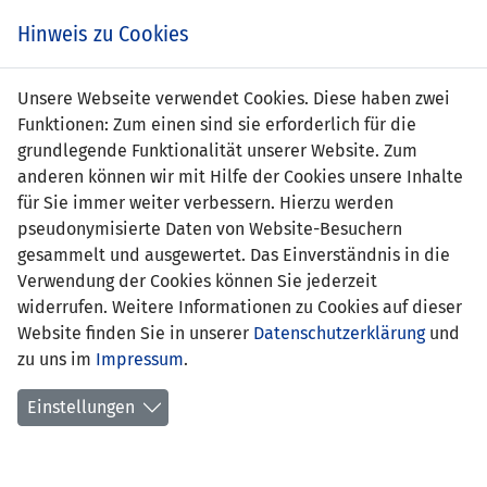
Zum
Online
Tic
EIN SPIEL. EIN TEAM. FÜRS LAND.
Hinweis zu Cookies
Inhalt
Shop
springen
Zur
Unsere Webseite verwendet Cookies. Diese haben zwei
Navigation
Funktionen: Zum einen sind sie erforderlich für die
springen
grundlegende Funktionalität unserer Website. Zum
anderen können wir mit Hilfe der Cookies unsere Inhalte
für Sie immer weiter verbessern. Hierzu werden
pseudonymisierte Daten von Website-Besuchern
gesammelt und ausgewertet. Das Einverständnis in die
Verwendung der Cookies können Sie jederzeit
Statistik U19-Nationalmannschaft
widerrufen. Weitere Informationen zu Cookies auf dieser
Website finden Sie in unserer
Datenschutzerklärung
und
Spiele
zu uns im
Impressum
.
Spielerstatistik
Einstellungen
Torschützen