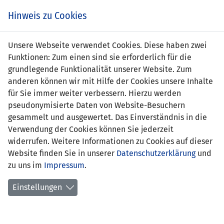
Zum
Online
Tic
EIN SPIEL. EIN TEAM. FÜRS LAND.
Hinweis zu Cookies
Inhalt
Shop
springen
Zur
Unsere Webseite verwendet Cookies. Diese haben zwei
Navigation
Funktionen: Zum einen sind sie erforderlich für die
springen
grundlegende Funktionalität unserer Website. Zum
anderen können wir mit Hilfe der Cookies unsere Inhalte
für Sie immer weiter verbessern. Hierzu werden
pseudonymisierte Daten von Website-Besuchern
gesammelt und ausgewertet. Das Einverständnis in die
Verwendung der Cookies können Sie jederzeit
Statistik U19-Nationalmannschaft
widerrufen. Weitere Informationen zu Cookies auf dieser
Website finden Sie in unserer
Datenschutzerklärung
und
Spiele
zu uns im
Impressum
.
Spielerstatistik
Einstellungen
Torschützen