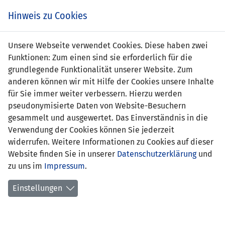
Zum
Online
Tic
EIN SPIEL. EIN TEAM. FÜRS LAND.
Hinweis zu Cookies
Inhalt
Shop
springen
Zur
Unsere Webseite verwendet Cookies. Diese haben zwei
Navigation
Funktionen: Zum einen sind sie erforderlich für die
springen
grundlegende Funktionalität unserer Website. Zum
anderen können wir mit Hilfe der Cookies unsere Inhalte
für Sie immer weiter verbessern. Hierzu werden
pseudonymisierte Daten von Website-Besuchern
gesammelt und ausgewertet. Das Einverständnis in die
Verwendung der Cookies können Sie jederzeit
Statistik U19-Nationalmannschaft
widerrufen. Weitere Informationen zu Cookies auf dieser
Website finden Sie in unserer
Datenschutzerklärung
und
Spiele
zu uns im
Impressum
.
Spielerstatistik
Einstellungen
Torschützen