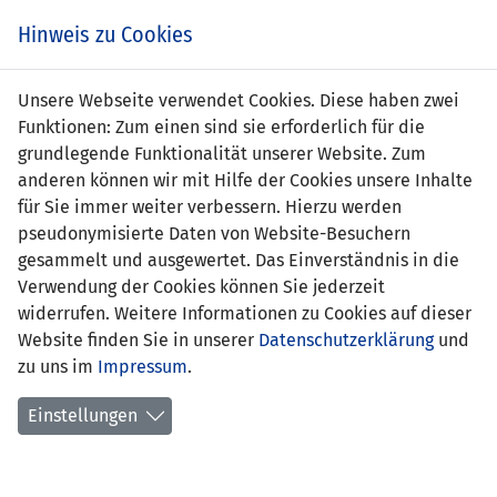
Zum
Online
Tic
EIN SPIEL. EIN TEAM. FÜRS LAND.
Hinweis zu Cookies
Inhalt
Shop
springen
Zur
Unsere Webseite verwendet Cookies. Diese haben zwei
Navigation
Funktionen: Zum einen sind sie erforderlich für die
springen
grundlegende Funktionalität unserer Website. Zum
anderen können wir mit Hilfe der Cookies unsere Inhalte
für Sie immer weiter verbessern. Hierzu werden
pseudonymisierte Daten von Website-Besuchern
gesammelt und ausgewertet. Das Einverständnis in die
Verwendung der Cookies können Sie jederzeit
Statistik WU19-Nationalteam
widerrufen. Weitere Informationen zu Cookies auf dieser
Website finden Sie in unserer
Datenschutzerklärung
und
Spiele
zu uns im
Impressum
.
Spielerinnenstatistik
Einstellungen
Torschützinnen