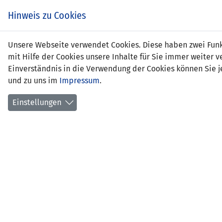
Zum
EIN SPIEL. EIN TEAM.
Hinweis zu Cookies
Inhalt
springen
Zur
Unsere Webseite verwendet Cookies. Diese haben zwei Funkt
NEWS
LFV
Navigation
mit Hilfe der Cookies unsere Inhalte für Sie immer weite
springen
Einverständnis in die Verwendung der Cookies können Sie je
und zu uns im
Impressum
.
Einstellungen