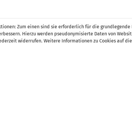
 FÜRS LAND.
NATIONAL
SPITZEN
BREITEN
ionen: Zum einen sind sie erforderlich für die grundlegende
TEAMS
FUSSBALL
FUSSBALL
JAK
F
r verbessern. Hierzu werden pseudonymisierte Daten von Webs
derzeit widerrufen. Weitere Informationen zu Cookies auf die