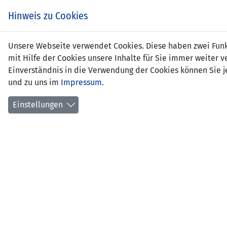
Zum
EIN SPIEL. EIN TEAM.
Hinweis zu Cookies
Inhalt
springen
Zur
Unsere Webseite verwendet Cookies. Diese haben zwei Funkt
NEWS
LFV
Navigation
mit Hilfe der Cookies unsere Inhalte für Sie immer weite
springen
Einverständnis in die Verwendung der Cookies können Sie je
und zu uns im
Impressum
.
Einstellungen