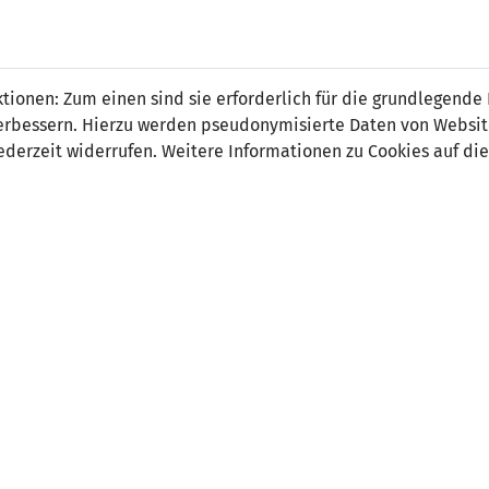
 FÜRS LAND.
NATIONAL
SPITZEN
BREITEN
ionen: Zum einen sind sie erforderlich für die grundlegende
TEAMS
FUSSBALL
FUSSBALL
JAK
F
r verbessern. Hierzu werden pseudonymisierte Daten von Webs
derzeit widerrufen. Weitere Informationen zu Cookies auf die