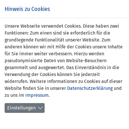
Zum
Online
Tic
EIN SPIEL. EIN TEAM. FÜRS LAND.
Hinweis zu Cookies
Inhalt
Shop
springen
Zur
Unsere Webseite verwendet Cookies. Diese haben zwei
Navigation
Funktionen: Zum einen sind sie erforderlich für die
springen
grundlegende Funktionalität unserer Website. Zum
anderen können wir mit Hilfe der Cookies unsere Inhalte
für Sie immer weiter verbessern. Hierzu werden
pseudonymisierte Daten von Website-Besuchern
gesammelt und ausgewertet. Das Einverständnis in die
Verwendung der Cookies können Sie jederzeit
Statistik U19-Nationalmannschaft
widerrufen. Weitere Informationen zu Cookies auf dieser
Website finden Sie in unserer
Datenschutzerklärung
und
Spiele
zu uns im
Impressum
.
Spielerstatistik
Einstellungen
Torschützen