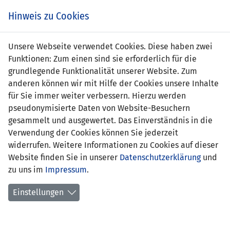
Zum
Online
Tic
EIN SPIEL. EIN TEAM. FÜRS LAND.
Hinweis zu Cookies
Inhalt
Shop
springen
Zur
Unsere Webseite verwendet Cookies. Diese haben zwei
Navigation
Funktionen: Zum einen sind sie erforderlich für die
springen
grundlegende Funktionalität unserer Website. Zum
anderen können wir mit Hilfe der Cookies unsere Inhalte
für Sie immer weiter verbessern. Hierzu werden
pseudonymisierte Daten von Website-Besuchern
gesammelt und ausgewertet. Das Einverständnis in die
Verwendung der Cookies können Sie jederzeit
Statistik U19-Nationalmannschaft
widerrufen. Weitere Informationen zu Cookies auf dieser
Website finden Sie in unserer
Datenschutzerklärung
und
Spiele
zu uns im
Impressum
.
Spielerstatistik
Einstellungen
Torschützen