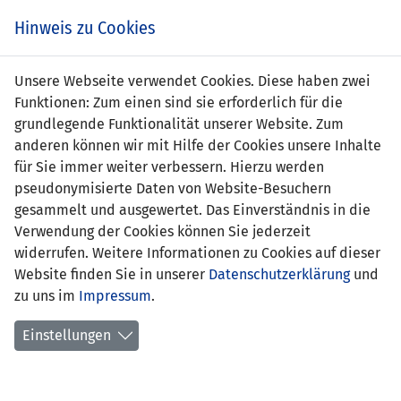
Zum
Online
Tic
EIN SPIEL. EIN TEAM. FÜRS LAND.
Hinweis zu Cookies
Inhalt
Shop
springen
Zur
Unsere Webseite verwendet Cookies. Diese haben zwei
Navigation
Funktionen: Zum einen sind sie erforderlich für die
springen
grundlegende Funktionalität unserer Website. Zum
anderen können wir mit Hilfe der Cookies unsere Inhalte
für Sie immer weiter verbessern. Hierzu werden
pseudonymisierte Daten von Website-Besuchern
gesammelt und ausgewertet. Das Einverständnis in die
Verwendung der Cookies können Sie jederzeit
Statistik U19-Nationalmannschaft
widerrufen. Weitere Informationen zu Cookies auf dieser
Website finden Sie in unserer
Datenschutzerklärung
und
Spiele
zu uns im
Impressum
.
Spielerstatistik
Einstellungen
Torschützen