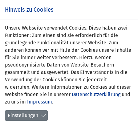
Zum
Online
Tic
EIN SPIEL. EIN TEAM. FÜRS LAND.
Hinweis zu Cookies
Inhalt
Shop
springen
Zur
Unsere Webseite verwendet Cookies. Diese haben zwei
Navigation
Funktionen: Zum einen sind sie erforderlich für die
springen
grundlegende Funktionalität unserer Website. Zum
anderen können wir mit Hilfe der Cookies unsere Inhalte
für Sie immer weiter verbessern. Hierzu werden
pseudonymisierte Daten von Website-Besuchern
gesammelt und ausgewertet. Das Einverständnis in die
Verwendung der Cookies können Sie jederzeit
UEFA U19 EM-Qualifikation Frauen - 1.
widerrufen. Weitere Informationen zu Cookies auf dieser
Runde
Website finden Sie in unserer
Datenschutzerklärung
und
zu uns im
Impressum
.
Spielplan
Einstellungen
Kreuztabelle
Tabelle