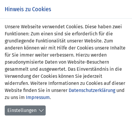
Zum
Online
Tic
EIN SPIEL. EIN TEAM. FÜRS LAND.
Hinweis zu Cookies
Inhalt
Shop
springen
Zur
Unsere Webseite verwendet Cookies. Diese haben zwei
Navigation
Funktionen: Zum einen sind sie erforderlich für die
springen
grundlegende Funktionalität unserer Website. Zum
anderen können wir mit Hilfe der Cookies unsere Inhalte
für Sie immer weiter verbessern. Hierzu werden
pseudonymisierte Daten von Website-Besuchern
gesammelt und ausgewertet. Das Einverständnis in die
Verwendung der Cookies können Sie jederzeit
Statistik U19-Nationalmannschaft
widerrufen. Weitere Informationen zu Cookies auf dieser
Website finden Sie in unserer
Datenschutzerklärung
und
Spiele
zu uns im
Impressum
.
Spielerstatistik
Einstellungen
Torschützen