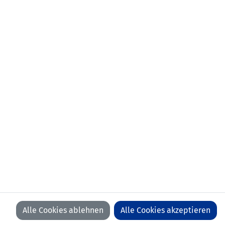
KONTAKT
VORFALL MELDEN
LFV
LFV
LFV
LFV
ON
ON
ON
ON
FACEBOOK
YOUTUBE
INSTAGRAM
LINKEDIN
WIR BEDANKEN UNS BEI UNSEREN SPONSOREN
Alle Cookies ablehnen
Alle Cookies akzeptieren