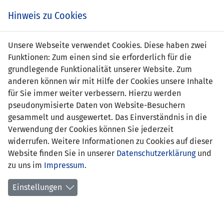
Zum
Online
Tic
EIN SPIEL. EIN TEAM. FÜRS LAND.
Hinweis zu Cookies
Inhalt
Shop
springen
Zur
Unsere Webseite verwendet Cookies. Diese haben zwei
Navigation
Funktionen: Zum einen sind sie erforderlich für die
springen
grundlegende Funktionalität unserer Website. Zum
anderen können wir mit Hilfe der Cookies unsere Inhalte
für Sie immer weiter verbessern. Hierzu werden
pseudonymisierte Daten von Website-Besuchern
gesammelt und ausgewertet. Das Einverständnis in die
Verwendung der Cookies können Sie jederzeit
Statistik U19-Nationalmannschaft
widerrufen. Weitere Informationen zu Cookies auf dieser
Website finden Sie in unserer
Datenschutzerklärung
und
Spiele
zu uns im
Impressum
.
Spielerstatistik
Einstellungen
Torschützen