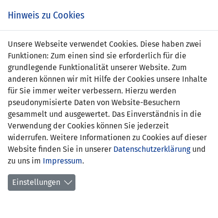
Zum
Online
Tic
EIN SPIEL. EIN TEAM. FÜRS LAND.
Hinweis zu Cookies
Inhalt
Shop
springen
Zur
Unsere Webseite verwendet Cookies. Diese haben zwei
Navigation
Funktionen: Zum einen sind sie erforderlich für die
springen
grundlegende Funktionalität unserer Website. Zum
anderen können wir mit Hilfe der Cookies unsere Inhalte
für Sie immer weiter verbessern. Hierzu werden
pseudonymisierte Daten von Website-Besuchern
gesammelt und ausgewertet. Das Einverständnis in die
Verwendung der Cookies können Sie jederzeit
Statistik U19-Nationalmannschaft
widerrufen. Weitere Informationen zu Cookies auf dieser
Website finden Sie in unserer
Datenschutzerklärung
und
Spiele
zu uns im
Impressum
.
Spielerstatistik
Einstellungen
Torschützen