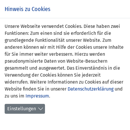
Zum
Online
Tic
EIN SPIEL. EIN TEAM. FÜRS LAND.
Hinweis zu Cookies
Inhalt
Shop
springen
Zur
Unsere Webseite verwendet Cookies. Diese haben zwei
Navigation
Funktionen: Zum einen sind sie erforderlich für die
springen
grundlegende Funktionalität unserer Website. Zum
anderen können wir mit Hilfe der Cookies unsere Inhalte
für Sie immer weiter verbessern. Hierzu werden
pseudonymisierte Daten von Website-Besuchern
gesammelt und ausgewertet. Das Einverständnis in die
Verwendung der Cookies können Sie jederzeit
Statistik U19-Nationalmannschaft
widerrufen. Weitere Informationen zu Cookies auf dieser
Website finden Sie in unserer
Datenschutzerklärung
und
Spiele
zu uns im
Impressum
.
Spielerstatistik
Einstellungen
Torschützen