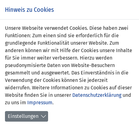
Zum
Online
Tic
EIN SPIEL. EIN TEAM. FÜRS LAND.
Hinweis zu Cookies
Inhalt
Shop
springen
Zur
Unsere Webseite verwendet Cookies. Diese haben zwei
Navigation
Funktionen: Zum einen sind sie erforderlich für die
springen
grundlegende Funktionalität unserer Website. Zum
anderen können wir mit Hilfe der Cookies unsere Inhalte
für Sie immer weiter verbessern. Hierzu werden
pseudonymisierte Daten von Website-Besuchern
gesammelt und ausgewertet. Das Einverständnis in die
Verwendung der Cookies können Sie jederzeit
Statistik U19-Nationalmannschaft
widerrufen. Weitere Informationen zu Cookies auf dieser
Website finden Sie in unserer
Datenschutzerklärung
und
Spiele
zu uns im
Impressum
.
Spielerstatistik
Einstellungen
Torschützen