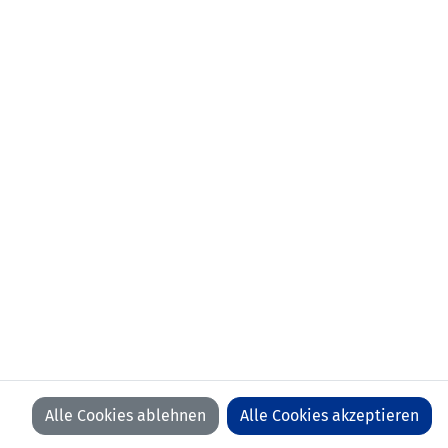
U19 Freundschaftsspiele 2024
Liechtenstein
LFV
LFV
LFV
LFV
ON
ON
ON
ON
EREN
FACEBOOK
YOUTUBE
INSTAGRAM
LINKEDIN
Alle Cookies ablehnen
Alle Cookies akzeptieren