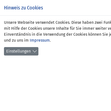
Zum
EIN SPIEL. EIN TEAM.
Hinweis zu Cookies
Inhalt
springen
Zur
Unsere Webseite verwendet Cookies. Diese haben zwei Funkt
NEWS
LFV
Navigation
mit Hilfe der Cookies unsere Inhalte für Sie immer weite
springen
Einverständnis in die Verwendung der Cookies können Sie je
und zu uns im
Impressum
.
Einstellungen