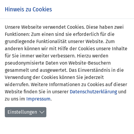
Zum
Online
Tic
EIN SPIEL. EIN TEAM. FÜRS LAND.
Hinweis zu Cookies
Inhalt
Shop
springen
Zur
Unsere Webseite verwendet Cookies. Diese haben zwei
Navigation
Funktionen: Zum einen sind sie erforderlich für die
springen
grundlegende Funktionalität unserer Website. Zum
anderen können wir mit Hilfe der Cookies unsere Inhalte
für Sie immer weiter verbessern. Hierzu werden
pseudonymisierte Daten von Website-Besuchern
gesammelt und ausgewertet. Das Einverständnis in die
Verwendung der Cookies können Sie jederzeit
Freundschaftsspiele A-
widerrufen. Weitere Informationen zu Cookies auf dieser
Nationalmannschaft
Website finden Sie in unserer
Datenschutzerklärung
und
zu uns im
Impressum
.
Spiele
Einstellungen
Spielerstatistik
Torschützen