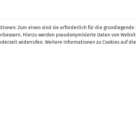
 FÜRS LAND.
NATIONAL
SPITZEN
BREITEN
ionen: Zum einen sind sie erforderlich für die grundlegende
TEAMS
FUSSBALL
FUSSBALL
JAK
F
r verbessern. Hierzu werden pseudonymisierte Daten von Webs
derzeit widerrufen. Weitere Informationen zu Cookies auf die