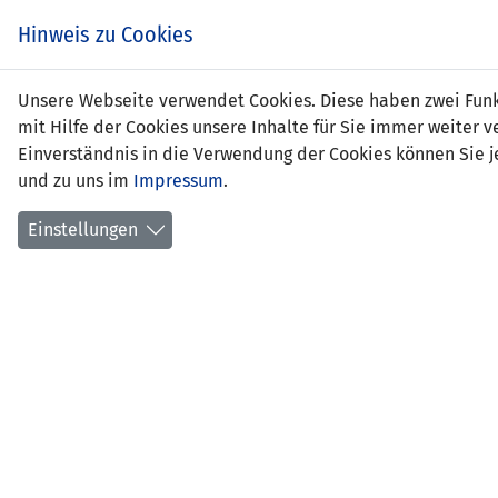
Zum
EIN SPIEL. EIN TEAM.
Hinweis zu Cookies
Inhalt
springen
Zur
Unsere Webseite verwendet Cookies. Diese haben zwei Funkt
NEWS
LFV
Navigation
mit Hilfe der Cookies unsere Inhalte für Sie immer weite
springen
Einverständnis in die Verwendung der Cookies können Sie je
und zu uns im
Impressum
.
Einstellungen