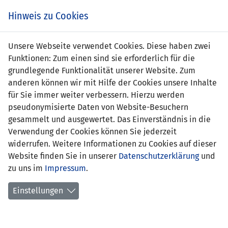
Zum
Online
Tic
EIN SPIEL. EIN TEAM. FÜRS LAND.
Hinweis zu Cookies
Inhalt
Shop
springen
Zur
Unsere Webseite verwendet Cookies. Diese haben zwei
Navigation
Funktionen: Zum einen sind sie erforderlich für die
springen
grundlegende Funktionalität unserer Website. Zum
anderen können wir mit Hilfe der Cookies unsere Inhalte
für Sie immer weiter verbessern. Hierzu werden
pseudonymisierte Daten von Website-Besuchern
gesammelt und ausgewertet. Das Einverständnis in die
Verwendung der Cookies können Sie jederzeit
Freundschaftsspiele A-
widerrufen. Weitere Informationen zu Cookies auf dieser
Nationalmannschaft
Website finden Sie in unserer
Datenschutzerklärung
und
zu uns im
Impressum
.
Spiele
Einstellungen
Spielerstatistik
Torschützen