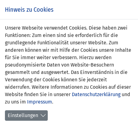
Zum
Online
Tic
EIN SPIEL. EIN TEAM. FÜRS LAND.
Hinweis zu Cookies
Inhalt
Shop
springen
Zur
Unsere Webseite verwendet Cookies. Diese haben zwei
Navigation
Funktionen: Zum einen sind sie erforderlich für die
springen
grundlegende Funktionalität unserer Website. Zum
anderen können wir mit Hilfe der Cookies unsere Inhalte
für Sie immer weiter verbessern. Hierzu werden
pseudonymisierte Daten von Website-Besuchern
gesammelt und ausgewertet. Das Einverständnis in die
Verwendung der Cookies können Sie jederzeit
Freundschaftsspiele A-
widerrufen. Weitere Informationen zu Cookies auf dieser
Nationalmannschaft
Website finden Sie in unserer
Datenschutzerklärung
und
zu uns im
Impressum
.
Spiele
Einstellungen
Spielerstatistik
Torschützen