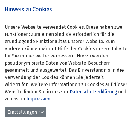
Zum
Online
Tic
EIN SPIEL. EIN TEAM. FÜRS LAND.
Hinweis zu Cookies
Inhalt
Shop
springen
Zur
Unsere Webseite verwendet Cookies. Diese haben zwei
Navigation
Funktionen: Zum einen sind sie erforderlich für die
springen
grundlegende Funktionalität unserer Website. Zum
anderen können wir mit Hilfe der Cookies unsere Inhalte
für Sie immer weiter verbessern. Hierzu werden
pseudonymisierte Daten von Website-Besuchern
gesammelt und ausgewertet. Das Einverständnis in die
Verwendung der Cookies können Sie jederzeit
Freundschaftsspiele A-
widerrufen. Weitere Informationen zu Cookies auf dieser
Nationalmannschaft
Website finden Sie in unserer
Datenschutzerklärung
und
zu uns im
Impressum
.
Spiele
Einstellungen
Spielerstatistik
Torschützen