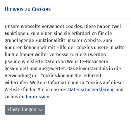
Zum
Online
Tic
EIN SPIEL. EIN TEAM. FÜRS LAND.
Hinweis zu Cookies
Inhalt
Shop
springen
Zur
Unsere Webseite verwendet Cookies. Diese haben zwei
Navigation
Funktionen: Zum einen sind sie erforderlich für die
springen
grundlegende Funktionalität unserer Website. Zum
anderen können wir mit Hilfe der Cookies unsere Inhalte
für Sie immer weiter verbessern. Hierzu werden
pseudonymisierte Daten von Website-Besuchern
gesammelt und ausgewertet. Das Einverständnis in die
Verwendung der Cookies können Sie jederzeit
Freundschaftsspiele A-
widerrufen. Weitere Informationen zu Cookies auf dieser
Nationalmannschaft
Website finden Sie in unserer
Datenschutzerklärung
und
zu uns im
Impressum
.
Spiele
Einstellungen
Spielerstatistik
Torschützen