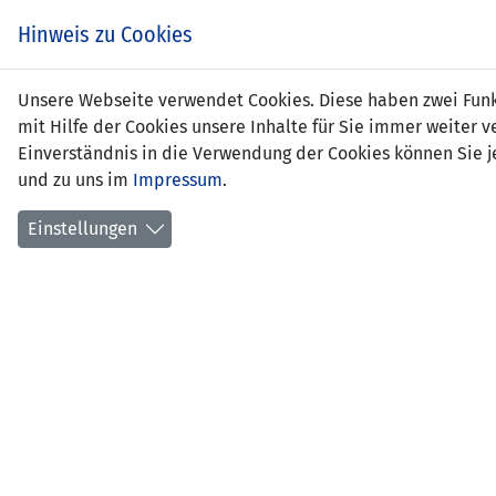
Zum
EIN SPIEL. EIN TEAM.
Hinweis zu Cookies
Inhalt
springen
Zur
Unsere Webseite verwendet Cookies. Diese haben zwei Funkt
NEWS
LFV
Navigation
mit Hilfe der Cookies unsere Inhalte für Sie immer weite
springen
Einverständnis in die Verwendung der Cookies können Sie je
und zu uns im
Impressum
.
Einstellungen