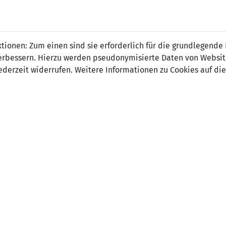
 FÜRS LAND.
NATIONAL
SPITZEN
BREITEN
ionen: Zum einen sind sie erforderlich für die grundlegende
TEAMS
FUSSBALL
FUSSBALL
JAK
F
r verbessern. Hierzu werden pseudonymisierte Daten von Webs
derzeit widerrufen. Weitere Informationen zu Cookies auf die