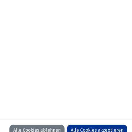
NEWSLETTER
KONTAKT
VORFALL MELDEN
LFV
LFV
LFV
LFV
ON
ON
ON
ON
FACEBOOK
YOUTUBE
INSTAGRAM
LINKEDIN
WIR BEDANKEN UNS BEI UNSEREN SPONSOREN
Alle Cookies ablehnen
Alle Cookies akzeptieren