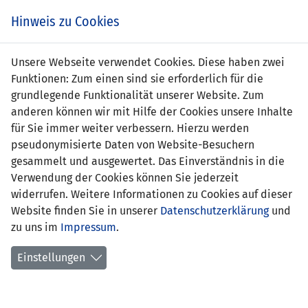
Zum
Online
Tic
EIN SPIEL. EIN TEAM. FÜRS LAND.
Hinweis zu Cookies
Inhalt
Shop
springen
Zur
Unsere Webseite verwendet Cookies. Diese haben zwei
Navigation
Funktionen: Zum einen sind sie erforderlich für die
springen
grundlegende Funktionalität unserer Website. Zum
anderen können wir mit Hilfe der Cookies unsere Inhalte
für Sie immer weiter verbessern. Hierzu werden
pseudonymisierte Daten von Website-Besuchern
gesammelt und ausgewertet. Das Einverständnis in die
Verwendung der Cookies können Sie jederzeit
Freundschaftsspiele A-
widerrufen. Weitere Informationen zu Cookies auf dieser
Nationalmannschaft
Website finden Sie in unserer
Datenschutzerklärung
und
zu uns im
Impressum
.
Spiele
Einstellungen
Spielerstatistik
Torschützen