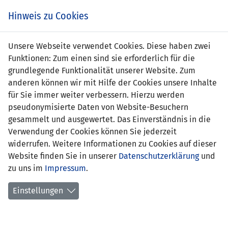
Zum
Online
Tic
EIN SPIEL. EIN TEAM. FÜRS LAND.
Hinweis zu Cookies
Inhalt
Shop
springen
Zur
Unsere Webseite verwendet Cookies. Diese haben zwei
Navigation
Funktionen: Zum einen sind sie erforderlich für die
springen
grundlegende Funktionalität unserer Website. Zum
anderen können wir mit Hilfe der Cookies unsere Inhalte
für Sie immer weiter verbessern. Hierzu werden
pseudonymisierte Daten von Website-Besuchern
gesammelt und ausgewertet. Das Einverständnis in die
Verwendung der Cookies können Sie jederzeit
Freundschaftsspiele A-
widerrufen. Weitere Informationen zu Cookies auf dieser
Nationalmannschaft
Website finden Sie in unserer
Datenschutzerklärung
und
zu uns im
Impressum
.
Spiele
Einstellungen
Spielerstatistik
Torschützen