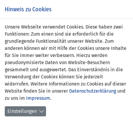
Zum
Online
Tic
EIN SPIEL. EIN TEAM. FÜRS LAND.
Hinweis zu Cookies
Inhalt
Shop
springen
Zur
Unsere Webseite verwendet Cookies. Diese haben zwei
Navigation
Funktionen: Zum einen sind sie erforderlich für die
springen
grundlegende Funktionalität unserer Website. Zum
anderen können wir mit Hilfe der Cookies unsere Inhalte
für Sie immer weiter verbessern. Hierzu werden
pseudonymisierte Daten von Website-Besuchern
gesammelt und ausgewertet. Das Einverständnis in die
Verwendung der Cookies können Sie jederzeit
Freundschaftsspiele A-
widerrufen. Weitere Informationen zu Cookies auf dieser
Nationalmannschaft
Website finden Sie in unserer
Datenschutzerklärung
und
zu uns im
Impressum
.
Spiele
Einstellungen
Spielerstatistik
Torschützen