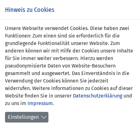
Zum
Online
Tic
EIN SPIEL. EIN TEAM. FÜRS LAND.
Hinweis zu Cookies
Inhalt
Shop
springen
Zur
Unsere Webseite verwendet Cookies. Diese haben zwei
Navigation
Funktionen: Zum einen sind sie erforderlich für die
springen
grundlegende Funktionalität unserer Website. Zum
anderen können wir mit Hilfe der Cookies unsere Inhalte
für Sie immer weiter verbessern. Hierzu werden
pseudonymisierte Daten von Website-Besuchern
gesammelt und ausgewertet. Das Einverständnis in die
Verwendung der Cookies können Sie jederzeit
Statistik Nationalmannschaft
widerrufen. Weitere Informationen zu Cookies auf dieser
Website finden Sie in unserer
Datenschutzerklärung
und
Spiele
zu uns im
Impressum
.
Spielerstatistik
Einstellungen
Torschützen