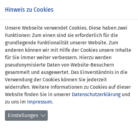
Zum
Online
Tic
EIN SPIEL. EIN TEAM. FÜRS LAND.
Hinweis zu Cookies
Inhalt
Shop
springen
Zur
Unsere Webseite verwendet Cookies. Diese haben zwei
Navigation
Funktionen: Zum einen sind sie erforderlich für die
springen
grundlegende Funktionalität unserer Website. Zum
anderen können wir mit Hilfe der Cookies unsere Inhalte
für Sie immer weiter verbessern. Hierzu werden
pseudonymisierte Daten von Website-Besuchern
gesammelt und ausgewertet. Das Einverständnis in die
Verwendung der Cookies können Sie jederzeit
Statistik U21 Nationalmannschaft
widerrufen. Weitere Informationen zu Cookies auf dieser
Website finden Sie in unserer
Datenschutzerklärung
und
Spiele
zu uns im
Impressum
.
Spielerstatistik
Einstellungen
Torschützen