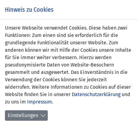
Zum
Online
Tic
EIN SPIEL. EIN TEAM. FÜRS LAND.
Hinweis zu Cookies
Inhalt
Shop
springen
Zur
Unsere Webseite verwendet Cookies. Diese haben zwei
Navigation
Funktionen: Zum einen sind sie erforderlich für die
springen
grundlegende Funktionalität unserer Website. Zum
anderen können wir mit Hilfe der Cookies unsere Inhalte
für Sie immer weiter verbessern. Hierzu werden
pseudonymisierte Daten von Website-Besuchern
gesammelt und ausgewertet. Das Einverständnis in die
Verwendung der Cookies können Sie jederzeit
Statistik U21 Nationalmannschaft
widerrufen. Weitere Informationen zu Cookies auf dieser
Website finden Sie in unserer
Datenschutzerklärung
und
Spiele
zu uns im
Impressum
.
Spielerstatistik
Einstellungen
Torschützen