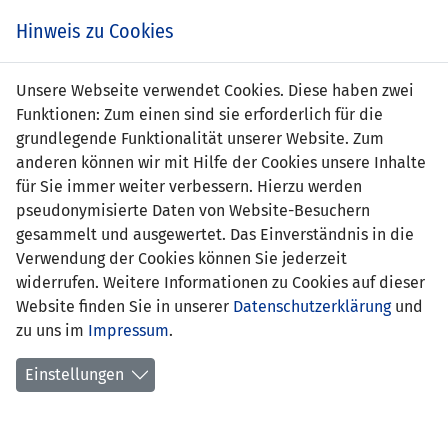
Zum
Online
Tic
EIN SPIEL. EIN TEAM. FÜRS LAND.
Hinweis zu Cookies
Inhalt
Shop
springen
Zur
Unsere Webseite verwendet Cookies. Diese haben zwei
Navigation
Funktionen: Zum einen sind sie erforderlich für die
springen
grundlegende Funktionalität unserer Website. Zum
anderen können wir mit Hilfe der Cookies unsere Inhalte
für Sie immer weiter verbessern. Hierzu werden
pseudonymisierte Daten von Website-Besuchern
gesammelt und ausgewertet. Das Einverständnis in die
Verwendung der Cookies können Sie jederzeit
Statistik U21 Nationalmannschaft
widerrufen. Weitere Informationen zu Cookies auf dieser
Website finden Sie in unserer
Datenschutzerklärung
und
Spiele
zu uns im
Impressum
.
Spielerstatistik
Einstellungen
Torschützen