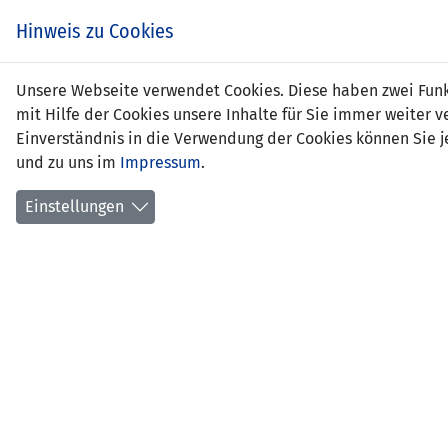
Zum
EIN SPIEL. EIN TEAM.
Hinweis zu Cookies
Inhalt
springen
Zur
Unsere Webseite verwendet Cookies. Diese haben zwei Funkt
NEWS
LFV
Navigation
mit Hilfe der Cookies unsere Inhalte für Sie immer weite
springen
Einverständnis in die Verwendung der Cookies können Sie je
und zu uns im
Impressum
.
Einstellungen