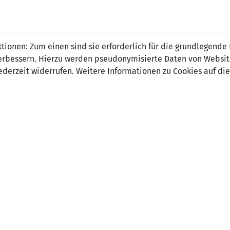
 FÜRS LAND.
NATIONAL
SPITZEN
BREITEN
ionen: Zum einen sind sie erforderlich für die grundlegende
TEAMS
FUSSBALL
FUSSBALL
JAK
F
r verbessern. Hierzu werden pseudonymisierte Daten von Webs
derzeit widerrufen. Weitere Informationen zu Cookies auf die