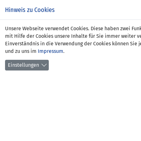
Zum
EIN SPIEL. EIN TEAM.
Hinweis zu Cookies
Inhalt
springen
Zur
Unsere Webseite verwendet Cookies. Diese haben zwei Funkt
NEWS
LFV
Navigation
mit Hilfe der Cookies unsere Inhalte für Sie immer weite
springen
Einverständnis in die Verwendung der Cookies können Sie je
und zu uns im
Impressum
.
Einstellungen