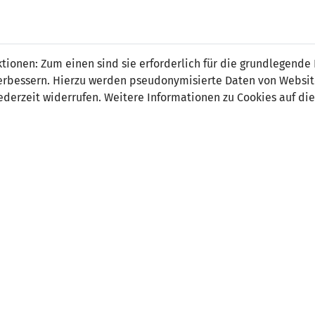
 FÜRS LAND.
NATIONAL
SPITZEN
BREITEN
ionen: Zum einen sind sie erforderlich für die grundlegende
TEAMS
FUSSBALL
FUSSBALL
JAK
F
r verbessern. Hierzu werden pseudonymisierte Daten von Webs
derzeit widerrufen. Weitere Informationen zu Cookies auf die