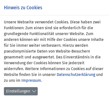
Zum
Online
Tic
EIN SPIEL. EIN TEAM. FÜRS LAND.
Hinweis zu Cookies
Inhalt
Shop
springen
Zur
Unsere Webseite verwendet Cookies. Diese haben zwei
Navigation
Funktionen: Zum einen sind sie erforderlich für die
springen
grundlegende Funktionalität unserer Website. Zum
anderen können wir mit Hilfe der Cookies unsere Inhalte
für Sie immer weiter verbessern. Hierzu werden
pseudonymisierte Daten von Website-Besuchern
gesammelt und ausgewertet. Das Einverständnis in die
Verwendung der Cookies können Sie jederzeit
Statistik U21 Nationalmannschaft
widerrufen. Weitere Informationen zu Cookies auf dieser
Website finden Sie in unserer
Datenschutzerklärung
und
Spiele
zu uns im
Impressum
.
Spielerstatistik
Einstellungen
Torschützen