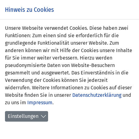
Zum
Online
Tic
EIN SPIEL. EIN TEAM. FÜRS LAND.
Hinweis zu Cookies
Inhalt
Shop
springen
Zur
Unsere Webseite verwendet Cookies. Diese haben zwei
Navigation
Funktionen: Zum einen sind sie erforderlich für die
springen
grundlegende Funktionalität unserer Website. Zum
anderen können wir mit Hilfe der Cookies unsere Inhalte
für Sie immer weiter verbessern. Hierzu werden
pseudonymisierte Daten von Website-Besuchern
gesammelt und ausgewertet. Das Einverständnis in die
Verwendung der Cookies können Sie jederzeit
Statistik U21 Nationalmannschaft
widerrufen. Weitere Informationen zu Cookies auf dieser
Website finden Sie in unserer
Datenschutzerklärung
und
Spiele
zu uns im
Impressum
.
Spielerstatistik
Einstellungen
Torschützen