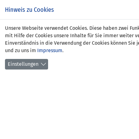
Zum
EIN SPIEL. EIN TEAM.
Hinweis zu Cookies
Inhalt
springen
Zur
Unsere Webseite verwendet Cookies. Diese haben zwei Funkt
NEWS
LFV
Navigation
mit Hilfe der Cookies unsere Inhalte für Sie immer weite
springen
Einverständnis in die Verwendung der Cookies können Sie je
und zu uns im
Impressum
.
Einstellungen