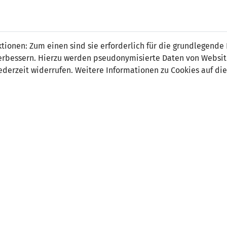
 FÜRS LAND.
NATIONAL
SPITZEN
BREITEN
ionen: Zum einen sind sie erforderlich für die grundlegende
TEAMS
FUSSBALL
FUSSBALL
JAK
F
r verbessern. Hierzu werden pseudonymisierte Daten von Webs
derzeit widerrufen. Weitere Informationen zu Cookies auf die