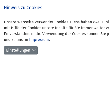
Zum
EIN SPIEL. EIN TEAM.
Hinweis zu Cookies
Inhalt
springen
Zur
Unsere Webseite verwendet Cookies. Diese haben zwei Funkt
NEWS
LFV
Navigation
mit Hilfe der Cookies unsere Inhalte für Sie immer weite
springen
Einverständnis in die Verwendung der Cookies können Sie je
und zu uns im
Impressum
.
Einstellungen