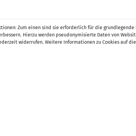
 FÜRS LAND.
NATIONAL
SPITZEN
BREITEN
ionen: Zum einen sind sie erforderlich für die grundlegende
TEAMS
FUSSBALL
FUSSBALL
JAK
F
r verbessern. Hierzu werden pseudonymisierte Daten von Webs
derzeit widerrufen. Weitere Informationen zu Cookies auf die