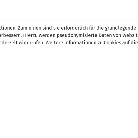
 FÜRS LAND.
NATIONAL
SPITZEN
BREITEN
ionen: Zum einen sind sie erforderlich für die grundlegende
TEAMS
FUSSBALL
FUSSBALL
JAK
F
r verbessern. Hierzu werden pseudonymisierte Daten von Webs
derzeit widerrufen. Weitere Informationen zu Cookies auf die