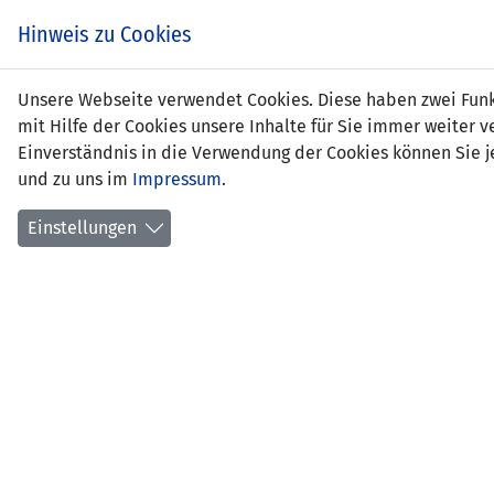
Zum
EIN SPIEL. EIN TEAM.
Hinweis zu Cookies
Inhalt
springen
Zur
Unsere Webseite verwendet Cookies. Diese haben zwei Funkt
NEWS
LFV
Navigation
mit Hilfe der Cookies unsere Inhalte für Sie immer weite
springen
Einverständnis in die Verwendung der Cookies können Sie je
und zu uns im
Impressum
.
Einstellungen