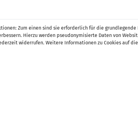
 FÜRS LAND.
NATIONAL
SPITZEN
BREITEN
ionen: Zum einen sind sie erforderlich für die grundlegende
TEAMS
FUSSBALL
FUSSBALL
JAK
F
r verbessern. Hierzu werden pseudonymisierte Daten von Webs
derzeit widerrufen. Weitere Informationen zu Cookies auf die