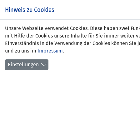
Zum
EIN SPIEL. EIN TEAM.
Hinweis zu Cookies
Inhalt
springen
Zur
Unsere Webseite verwendet Cookies. Diese haben zwei Funkt
NEWS
LFV
Navigation
mit Hilfe der Cookies unsere Inhalte für Sie immer weite
springen
Einverständnis in die Verwendung der Cookies können Sie je
und zu uns im
Impressum
.
Einstellungen