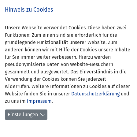
Zum
Online
Tic
EIN SPIEL. EIN TEAM. FÜRS LAND.
Hinweis zu Cookies
Inhalt
Shop
springen
Zur
Unsere Webseite verwendet Cookies. Diese haben zwei
Navigation
Funktionen: Zum einen sind sie erforderlich für die
springen
grundlegende Funktionalität unserer Website. Zum
anderen können wir mit Hilfe der Cookies unsere Inhalte
für Sie immer weiter verbessern. Hierzu werden
pseudonymisierte Daten von Website-Besuchern
gesammelt und ausgewertet. Das Einverständnis in die
Verwendung der Cookies können Sie jederzeit
Freundschaftsspiele A-
widerrufen. Weitere Informationen zu Cookies auf dieser
Nationalmannschaft
Website finden Sie in unserer
Datenschutzerklärung
und
zu uns im
Impressum
.
Spiele
Einstellungen
Spielerstatistik
Torschützen