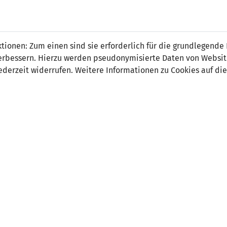
 FÜRS LAND.
NATIONAL
SPITZEN
BREITEN
ionen: Zum einen sind sie erforderlich für die grundlegende
TEAMS
FUSSBALL
FUSSBALL
JAK
F
r verbessern. Hierzu werden pseudonymisierte Daten von Webs
derzeit widerrufen. Weitere Informationen zu Cookies auf die