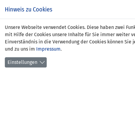
Zum
EIN SPIEL. EIN TEAM.
Hinweis zu Cookies
Inhalt
springen
Zur
Unsere Webseite verwendet Cookies. Diese haben zwei Funkt
NEWS
LFV
Navigation
mit Hilfe der Cookies unsere Inhalte für Sie immer weite
springen
Einverständnis in die Verwendung der Cookies können Sie je
und zu uns im
Impressum
.
Einstellungen