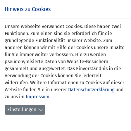
Zum
Online
Tic
EIN SPIEL. EIN TEAM. FÜRS LAND.
Hinweis zu Cookies
Inhalt
Shop
springen
Zur
Unsere Webseite verwendet Cookies. Diese haben zwei
Navigation
Funktionen: Zum einen sind sie erforderlich für die
springen
grundlegende Funktionalität unserer Website. Zum
anderen können wir mit Hilfe der Cookies unsere Inhalte
für Sie immer weiter verbessern. Hierzu werden
pseudonymisierte Daten von Website-Besuchern
gesammelt und ausgewertet. Das Einverständnis in die
Verwendung der Cookies können Sie jederzeit
Freundschaftsspiele A-
widerrufen. Weitere Informationen zu Cookies auf dieser
Nationalmannschaft
Website finden Sie in unserer
Datenschutzerklärung
und
zu uns im
Impressum
.
Spiele
Einstellungen
Spielerstatistik
Torschützen