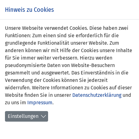
Zum
Online
Tic
EIN SPIEL. EIN TEAM. FÜRS LAND.
Hinweis zu Cookies
Inhalt
Shop
springen
Zur
Unsere Webseite verwendet Cookies. Diese haben zwei
Navigation
Funktionen: Zum einen sind sie erforderlich für die
springen
grundlegende Funktionalität unserer Website. Zum
anderen können wir mit Hilfe der Cookies unsere Inhalte
für Sie immer weiter verbessern. Hierzu werden
pseudonymisierte Daten von Website-Besuchern
gesammelt und ausgewertet. Das Einverständnis in die
Verwendung der Cookies können Sie jederzeit
Freundschaftsspiele A-
widerrufen. Weitere Informationen zu Cookies auf dieser
Nationalmannschaft
Website finden Sie in unserer
Datenschutzerklärung
und
zu uns im
Impressum
.
Spiele
Einstellungen
Spielerstatistik
Torschützen