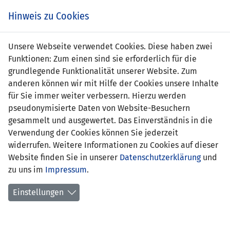
Zum
Online
Tic
EIN SPIEL. EIN TEAM. FÜRS LAND.
Hinweis zu Cookies
Inhalt
Shop
springen
Zur
Unsere Webseite verwendet Cookies. Diese haben zwei
Navigation
Funktionen: Zum einen sind sie erforderlich für die
springen
grundlegende Funktionalität unserer Website. Zum
anderen können wir mit Hilfe der Cookies unsere Inhalte
für Sie immer weiter verbessern. Hierzu werden
pseudonymisierte Daten von Website-Besuchern
gesammelt und ausgewertet. Das Einverständnis in die
Verwendung der Cookies können Sie jederzeit
Freundschaftsspiele A-
widerrufen. Weitere Informationen zu Cookies auf dieser
Nationalmannschaft
Website finden Sie in unserer
Datenschutzerklärung
und
zu uns im
Impressum
.
Spiele
Einstellungen
Spielerstatistik
Torschützen