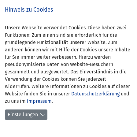
Zum
Online
Tic
EIN SPIEL. EIN TEAM. FÜRS LAND.
Hinweis zu Cookies
Inhalt
Shop
springen
Zur
Unsere Webseite verwendet Cookies. Diese haben zwei
Navigation
Funktionen: Zum einen sind sie erforderlich für die
springen
grundlegende Funktionalität unserer Website. Zum
anderen können wir mit Hilfe der Cookies unsere Inhalte
für Sie immer weiter verbessern. Hierzu werden
pseudonymisierte Daten von Website-Besuchern
gesammelt und ausgewertet. Das Einverständnis in die
Verwendung der Cookies können Sie jederzeit
Statistik U21 Nationalmannschaft
widerrufen. Weitere Informationen zu Cookies auf dieser
Website finden Sie in unserer
Datenschutzerklärung
und
Spiele
zu uns im
Impressum
.
Spielerstatistik
Einstellungen
Torschützen